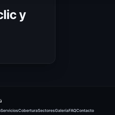
lic y
ú
o
Servicios
Cobertura
Sectores
Galería
FAQ
Contacto