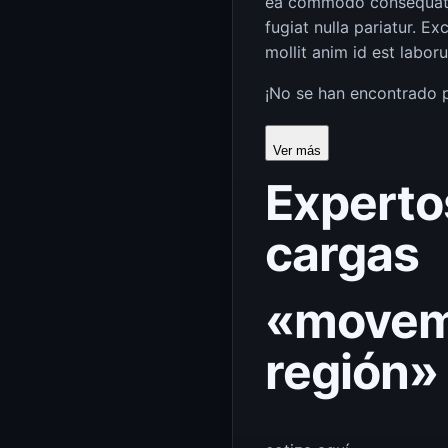
ea commodo consequat. Du
fugiat nulla pariatur. E
mollit anim id est labor
¡No se han encontrado p
Ver más
Experto
cargas
«movemo
región»