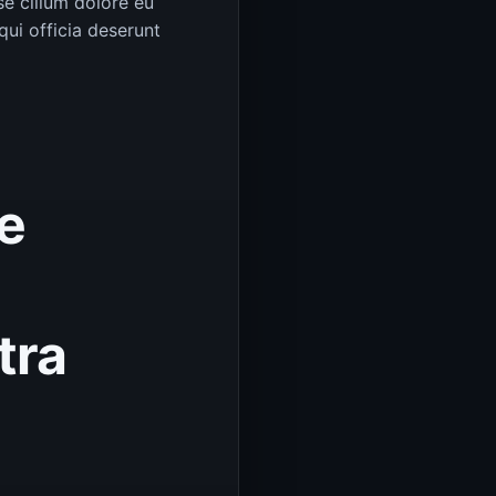
se cillum dolore eu
qui officia deserunt
e
tra