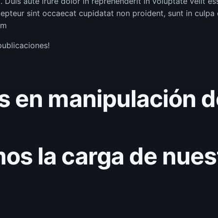
is aute irure dolor in reprehenderit in voluptate velit es
xcepteur sint occaecat cupidatat non proident, sunt in culpa 
um
ublicaciones!
s en manipulación d
s la carga de nues